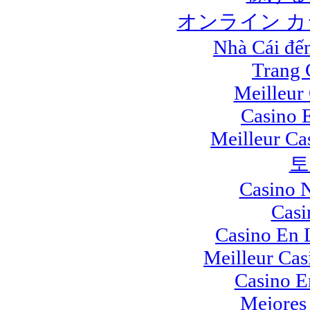
オンライン カ
Nhà Cái đế
Trang 
Meilleur
Casino 
Meilleur Ca
토
Casino 
Casi
Casino En 
Meilleur Cas
Casino E
Mejores