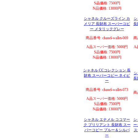
S品価格: 7500円
N品価格: 13000円
シャネル クルーズライン カ
シ
メリア 長財布 スーパーコピ
長
ー メタリックグレー
商品番号: chanel-wallet-069
商品
A品スーパー価格: 5000円
A
S品価格: 7500円
N品価格: 13000円
シャネル CCコレクション 長
シ
財布 スーパーコピー ネイビ
長
ー
商品番号: chanel-wallet-073
商品
A品スーパー価格: 5000円
S品価格: 7500円
N品価格: 13000円
シャネル エナメル ココマー
シ
ク ブリリアント 長財布 スー
ー
パーコピー ブルー＆シルバ
ス
ー