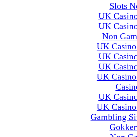
Slots 
UK Casino
UK Casino
Non Gams
UK Casino
UK Casino
UK Casino
UK Casino
Casin
UK Casino
UK Casino
Gambling Si
Gokken
Non Ga