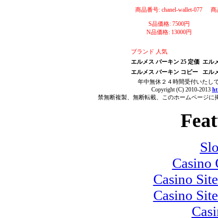
商品番号: chanel-wallet-077
商品
S品価格: 7500円
N品価格: 13000円
ブランド 人気
エルメス バーキン 25 定価 エ
エルメス バーキン コピー
エルメ
年中無休２４時間受付いたして
Copyright (C) 2010-2013
ht
禁無断複製、無断転載、このホームページに
Feat
Slo
Casino 
Casino Sit
Casino Sit
Casi